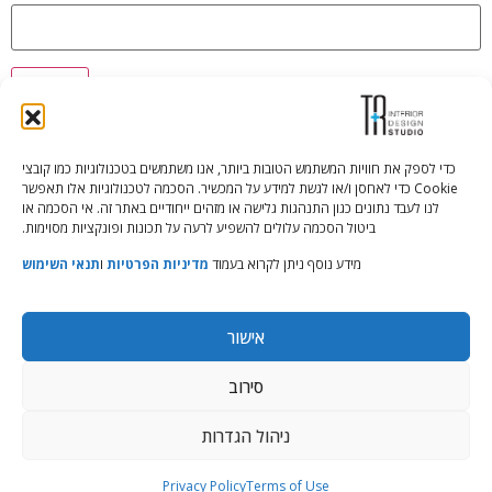
כדי לספק את חוויות המשתמש הטובות ביותר, אנו משתמשים בטכנולוגיות כמו קובצי
Cookie כדי לאחסן ו/או לגשת למידע על המכשיר. הסכמה לטכנולוגיות אלו תאפשר
Tali Shenfeld:
052.620.2446
לנו לעבד נתונים כגון התנהגות גלישה או מזהים ייחודיים באתר זה. אי הסכמה או
tali@TRstudio.co.il
ביטול הסכמה עלולים להשפיע לרעה על תכונות ופונקציות מסוימות.
מידע נוסף ניתן לקרוא בעמוד
מדיניות הפרטיות
ו
תנאי השימוש
Rakefet Goldfarb:
050.779.7904
rakefet@TRstudio.co.il
אישור
© All Rights Reserved to TRStudio
סירוב
Site:
Soda
ניהול הגדרות
הצהרת נגישות
|
מדיניות פרטיות
|
תנאי שימוש
Privacy Policy
Terms of Use