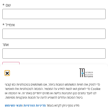
שם
*
אימייל
*
אתר
כדי לספק את חוויות המשתמש הטובות ביותר, אנו משתמשים בטכנולוגיות כמו קובצי
Cookie כדי לאחסן ו/או לגשת למידע על המכשיר. הסכמה לטכנולוגיות אלו תאפשר
Tali Shenfeld:
052.620.2446
לנו לעבד נתונים כגון התנהגות גלישה או מזהים ייחודיים באתר זה. אי הסכמה או
tali@TRstudio.co.il
ביטול הסכמה עלולים להשפיע לרעה על תכונות ופונקציות מסוימות.
מידע נוסף ניתן לקרוא בעמוד
מדיניות הפרטיות
ו
תנאי השימוש