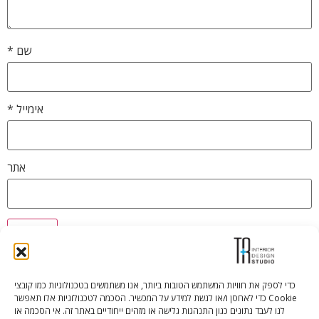
שם
*
אימייל
*
אתר
כדי לספק את חוויות המשתמש הטובות ביותר, אנו משתמשים בטכנולוגיות כמו קובצי
Cookie כדי לאחסן ו/או לגשת למידע על המכשיר. הסכמה לטכנולוגיות אלו תאפשר
Tali Shenfeld:
052.620.2446
לנו לעבד נתונים כגון התנהגות גלישה או מזהים ייחודיים באתר זה. אי הסכמה או