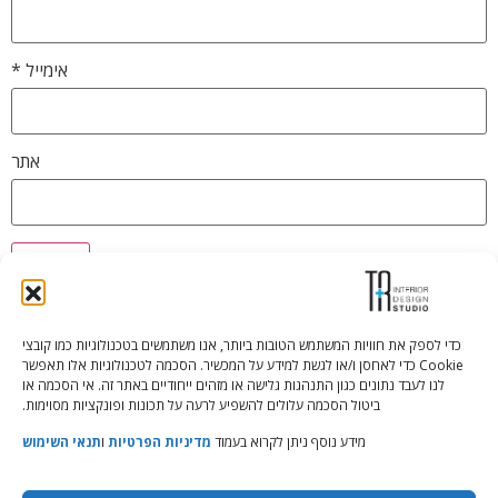
אימייל
*
אתר
כדי לספק את חוויות המשתמש הטובות ביותר, אנו משתמשים בטכנולוגיות כמו קובצי
Cookie כדי לאחסן ו/או לגשת למידע על המכשיר. הסכמה לטכנולוגיות אלו תאפשר
Tali Shenfeld:
052.620.2446
לנו לעבד נתונים כגון התנהגות גלישה או מזהים ייחודיים באתר זה. אי הסכמה או
tali@TRstudio.co.il
ביטול הסכמה עלולים להשפיע לרעה על תכונות ופונקציות מסוימות.
מידע נוסף ניתן לקרוא בעמוד
מדיניות הפרטיות
ו
תנאי השימוש
Rakefet Goldfarb:
050.779.7904