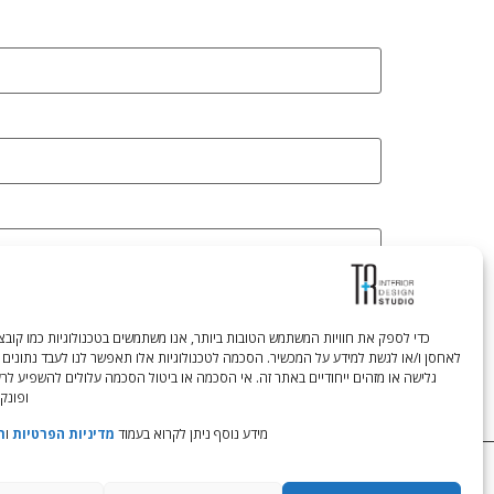
לאחסן ו/או לגשת למידע על המכשיר. הסכמה לטכנולוגיות אלו תאפשר לנו לעבד נתונים 
גלישה או מזהים ייחודיים באתר זה. אי הסכמה או ביטול הסכמה עלולים להשפיע לר
ופונקצ
מידע נוסף ניתן לקרוא בעמוד
מדיניות הפרטיות
ו
ת
Tali Shenfeld:
052.620.2446
tali@TRstudio.co.il