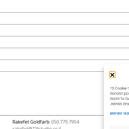
כדי לספק את חוויות המשתמש הטובות ביותר, אנו משתמשים בטכנולוגיות כמו קובצי Cookie כדי
כגון התנהגות
עה על תכונות
יות מסוימות.
נאי השימוש
Rakefet Goldfarb:
050.779.7904
rakefet@TRstudio.co.il