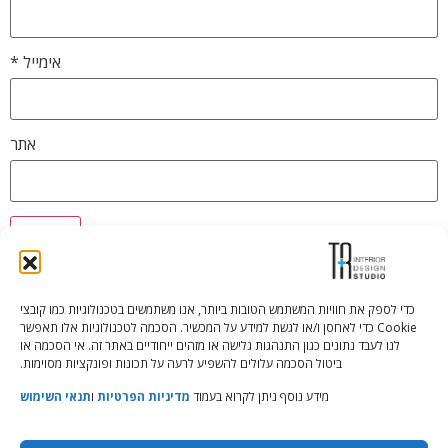
אימייל
*
אתר
כדי לספק את חוויות המשתמש הטובות ביותר, אנו משתמשים בטכנולוגיות כמו קובצי
Cookie כדי לאחסן ו/או לגשת למידע על המכשיר. הסכמה לטכנולוגיות אלו תאפשר
Tali Shenfeld:
052.620.2446
לנו לעבד נתונים כגון התנהגות גלישה או מזהים ייחודיים באתר זה. אי הסכמה או
tali@TRstudio.co.il
ביטול הסכמה עלולים להשפיע לרעה על תכונות ופונקציות מסוימות.
מידע נוסף ניתן לקרוא בעמוד
מדיניות הפרטיות
ו
תנאי השימוש
Rakefet Goldfarb:
050.779.7904
rakefet@TRstudio.co.il