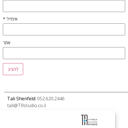
אימייל
*
אתר
Tali Shenfeld:
052.620.2446
tali@TRstudio.co.il
Rakefet Goldfarb:
050.779.7904