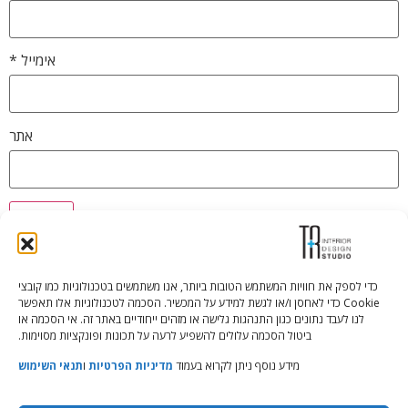
אימייל
*
אתר
כדי לספק את חוויות המשתמש הטובות ביותר, אנו משתמשים בטכנולוגיות כמו קובצי
Cookie כדי לאחסן ו/או לגשת למידע על המכשיר. הסכמה לטכנולוגיות אלו תאפשר
Tali Shenfeld:
052.620.2446
לנו לעבד נתונים כגון התנהגות גלישה או מזהים ייחודיים באתר זה. אי הסכמה או
tali@TRstudio.co.il
ביטול הסכמה עלולים להשפיע לרעה על תכונות ופונקציות מסוימות.
מידע נוסף ניתן לקרוא בעמוד
מדיניות הפרטיות
ו
תנאי השימוש
Rakefet Goldfarb:
050.779.7904