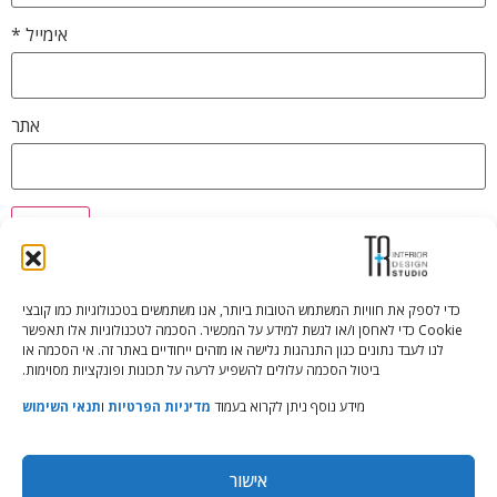
אימייל
*
אתר
כדי לספק את חוויות המשתמש הטובות ביותר, אנו משתמשים בטכנולוגיות כמו קובצי
Cookie כדי לאחסן ו/או לגשת למידע על המכשיר. הסכמה לטכנולוגיות אלו תאפשר
Tali Shenfeld:
052.620.2446
לנו לעבד נתונים כגון התנהגות גלישה או מזהים ייחודיים באתר זה. אי הסכמה או
tali@TRstudio.co.il
ביטול הסכמה עלולים להשפיע לרעה על תכונות ופונקציות מסוימות.
מידע נוסף ניתן לקרוא בעמוד
מדיניות הפרטיות
ו
תנאי השימוש
Rakefet Goldfarb:
050.779.7904
rakefet@TRstudio.co.il
אישור