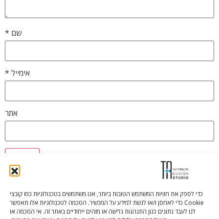
שם
*
אימייל
*
אתר
כדי לספק את חוויות המשתמש הטובות ביותר, אנו משתמשים בטכנולוגיות כמו קובצי
Cookie כדי לאחסן ו/או לגשת למידע על המכשיר. הסכמה לטכנולוגיות אלו תאפשר
Tali Shenfeld:
052.620.2446
לנו לעבד נתונים כגון התנהגות גלישה או מזהים ייחודיים באתר זה. אי הסכמה או