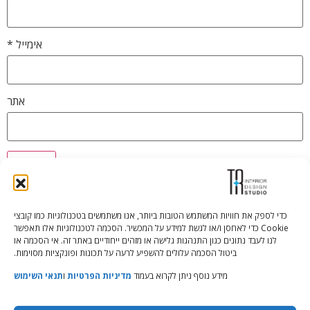
אימייל
*
אתר
כדי לספק את חוויות המשתמש הטובות ביותר, אנו משתמשים בטכנולוגיות כמו קובצי
Cookie כדי לאחסן ו/או לגשת למידע על המכשיר. הסכמה לטכנולוגיות אלו תאפשר
Tali Shenfeld:
052.620.2446
לנו לעבד נתונים כגון התנהגות גלישה או מזהים ייחודיים באתר זה. אי הסכמה או
tali@TRstudio.co.il
ביטול הסכמה עלולים להשפיע לרעה על תכונות ופונקציות מסוימות.
מידע נוסף ניתן לקרוא בעמוד
מדיניות הפרטיות
ו
תנאי השימוש
Rakefet Goldfarb:
050.779.7904