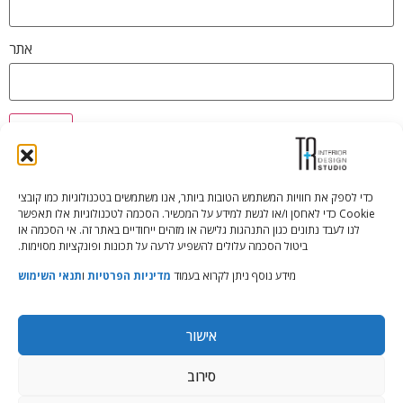
אתר
כדי לספק את חוויות המשתמש הטובות ביותר, אנו משתמשים בטכנולוגיות כמו קובצי
Cookie כדי לאחסן ו/או לגשת למידע על המכשיר. הסכמה לטכנולוגיות אלו תאפשר
Tali Shenfeld:
052.620.2446
לנו לעבד נתונים כגון התנהגות גלישה או מזהים ייחודיים באתר זה. אי הסכמה או
tali@TRstudio.co.il
ביטול הסכמה עלולים להשפיע לרעה על תכונות ופונקציות מסוימות.
מידע נוסף ניתן לקרוא בעמוד
מדיניות הפרטיות
ו
תנאי השימוש
Rakefet Goldfarb:
050.779.7904
rakefet@TRstudio.co.il
אישור
© All Rights Reserved to TRStudio
סירוב
Site:
Soda