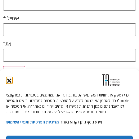
אימייל
*
אתר
כדי לספק את חוויות המשתמש הטובות ביותר, אנו משתמשים בטכנולוגיות כמו קובצי
Cookie כדי לאחסן ו/או לגשת למידע על המכשיר. הסכמה לטכנולוגיות אלו תאפשר
Tali Shenfeld:
052.620.2446
לנו לעבד נתונים כגון התנהגות גלישה או מזהים ייחודיים באתר זה. אי הסכמה או
tali@TRstudio.co.il
ביטול הסכמה עלולים להשפיע לרעה על תכונות ופונקציות מסוימות.
מידע נוסף ניתן לקרוא בעמוד
מדיניות הפרטיות
ו
תנאי השימוש
Rakefet Goldfarb:
050.779.7904
rakefet@TRstudio.co.il