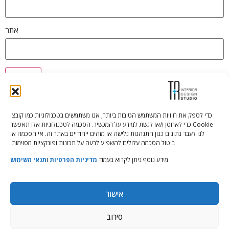
אתר
כדי לספק את חוויות המשתמש הטובות ביותר, אנו משתמשים בטכנולוגיות כמו קובצי
Cookie כדי לאחסן ו/או לגשת למידע על המכשיר. הסכמה לטכנולוגיות אלו תאפשר
Tali Shenfeld:
052.620.2446
לנו לעבד נתונים כגון התנהגות גלישה או מזהים ייחודיים באתר זה. אי הסכמה או
tali@TRstudio.co.il
ביטול הסכמה עלולים להשפיע לרעה על תכונות ופונקציות מסוימות.
מידע נוסף ניתן לקרוא בעמוד
מדיניות הפרטיות
ו
תנאי השימוש
Rakefet Goldfarb:
050.779.7904
rakefet@TRstudio.co.il
אישור
© All Rights Reserved to TRStudio
סירוב
Site:
Soda