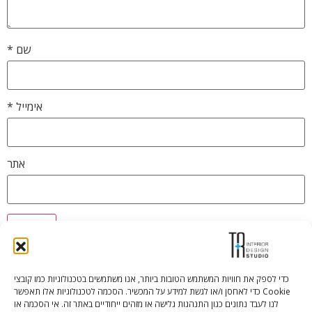
שם
*
אימייל
*
אתר
כדי לספק את חוויות המשתמש הטובות ביותר, אנו משתמשים בטכנולוגיות כמו קובצי
Cookie כדי לאחסן ו/או לגשת למידע על המכשיר. הסכמה לטכנולוגיות אלו תאפשר
Tali Shenfeld:
052.620.2446
לנו לעבד נתונים כגון התנהגות גלישה או מזהים ייחודיים באתר זה. אי הסכמה או