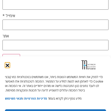
אימייל
*
אתר
כדי לספק את חוויות המשתמש הטובות ביותר, אנו משתמשים בטכנולוגיות כמו קובצי
Cookie כדי לאחסן ו/או לגשת למידע על המכשיר. הסכמה לטכנולוגיות אלו תאפשר
Tali Shenfeld:
052.620.2446
לנו לעבד נתונים כגון התנהגות גלישה או מזהים ייחודיים באתר זה. אי הסכמה או
tali@TRstudio.co.il
ביטול הסכמה עלולים להשפיע לרעה על תכונות ופונקציות מסוימות.
מידע נוסף ניתן לקרוא בעמוד
מדיניות הפרטיות
ו
תנאי השימוש
Rakefet Goldfarb:
050.779.7904