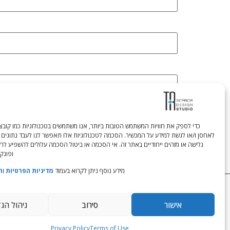
לאחסן ו/או לגשת למידע על המכשיר. הסכמה לטכנולוגיות אלו תאפשר לנו לעבד נתונים 
גלישה או מזהים ייחודיים באתר זה. אי הסכמה או ביטול הסכמה עלולים להשפיע לר
ופונקצ
מידע נוסף ניתן לקרוא בעמוד
מדיניות הפרטיות
ו
ת
Tali Shenfeld:
052.620.2446
tali@TRstudio.co.il
אישור
סירוב
ניהול הג
Privacy Policy
Terms of Use