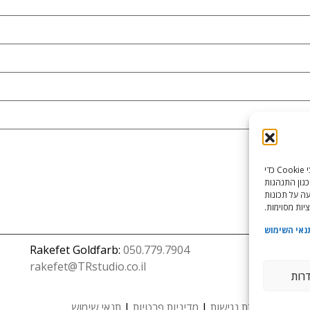
כדי לספק את חוויות המשתמש הטובות ביותר, אנו משתמשים בטכנולוגיות כמו קובצי Cookie כדי
כגון התנהגות
עה על תכונות
יות מסוימות.
נאי השימוש
Rakefet Goldfarb:
050.779.7904
rakefet@TRstudio.co.il
דרות
הצהרת נגישות
|
מדיניות פרטיות
|
תנאי שימוש