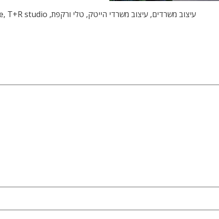
עיצוב משרדים, עיצוב משרדי הייטק, טלי ורקפת, office designe, T+R studio, עיצוב משרדים יצירתיים, תכנון משרדים