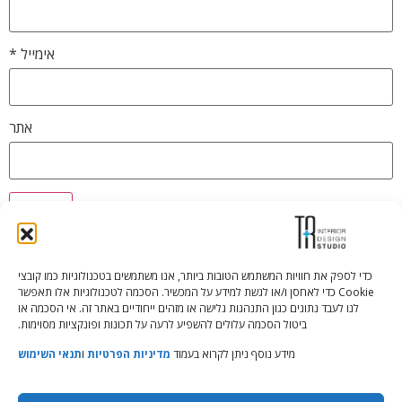
אימייל
*
אתר
כדי לספק את חוויות המשתמש הטובות ביותר, אנו משתמשים בטכנולוגיות כמו קובצי
Cookie כדי לאחסן ו/או לגשת למידע על המכשיר. הסכמה לטכנולוגיות אלו תאפשר
Tali Shenfeld:
052.620.2446
לנו לעבד נתונים כגון התנהגות גלישה או מזהים ייחודיים באתר זה. אי הסכמה או
tali@TRstudio.co.il
ביטול הסכמה עלולים להשפיע לרעה על תכונות ופונקציות מסוימות.
מידע נוסף ניתן לקרוא בעמוד
מדיניות הפרטיות
ו
תנאי השימוש
Rakefet Goldfarb:
050.779.7904
rakefet@TRstudio.co.il