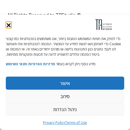
© All Rights Reserved to TRStudio
Site:
Soda
הצהרת נגישות
|
מדיניות פרטיות
|
תנאי שימוש
כדי לספק את חוויות המשתמש הטובות ביותר, אנו משתמשים בטכנולוגיות כמו קובצי
Cookie כדי לאחסן ו/או לגשת למידע על המכשיר. הסכמה לטכנולוגיות אלו תאפשר
לנו לעבד נתונים כגון התנהגות גלישה או מזהים ייחודיים באתר זה. אי הסכמה או
ביטול הסכמה עלולים להשפיע לרעה על תכונות ופונקציות מסוימות.
מידע נוסף ניתן לקרוא בעמוד
מדיניות הפרטיות
ו
תנאי השימוש
אישור
סירוב
ניהול הגדרות
Privacy Policy
Terms of Use