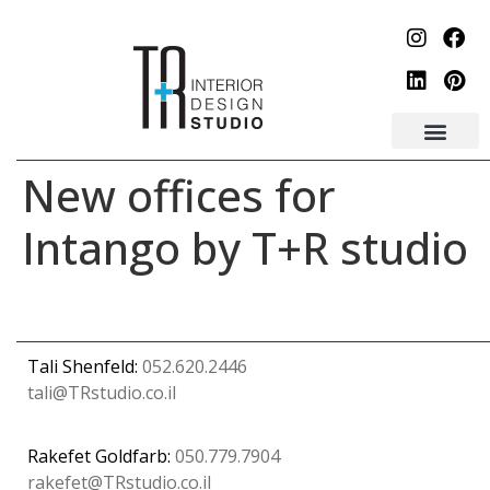
לתוכן
New offices for
Intango by T+R studio
Tali Shenfeld:
052.620.2446
tali@TRstudio.co.il
Rakefet Goldfarb:
050.779.7904
rakefet@TRstudio.co.il