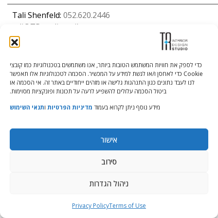
Tali Shenfeld:
052.620.2446
tali@TRstudio.co.il
Rakefet Goldfarb:
050.779.7904
כדי לספק את חוויות המשתמש הטובות ביותר, אנו משתמשים בטכנולוגיות כמו קובצי
rakefet@TRstudio.co.il
Cookie כדי לאחסן ו/או לגשת למידע על המכשיר. הסכמה לטכנולוגיות אלו תאפשר
לנו לעבד נתונים כגון התנהגות גלישה או מזהים ייחודיים באתר זה. אי הסכמה או
ביטול הסכמה עלולים להשפיע לרעה על תכונות ופונקציות מסוימות.
© All Rights Reserved to TRStudio
Site:
Soda
מידע נוסף ניתן לקרוא בעמוד
מדיניות הפרטיות
ו
תנאי השימוש
הצהרת נגישות
|
מדיניות פרטיות
|
תנאי שימוש
אישור
סירוב
ניהול הגדרות
Privacy Policy
Terms of Use