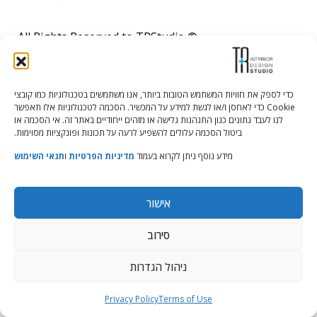
© All Rights Reserved to TRStudio
Site:
Soda
הצהרת נגישות
|
מדיניות פרטיות
|
תנאי שימוש
כדי לספק את חוויות המשתמש הטובות ביותר, אנו משתמשים בטכנולוגיות כמו קובצי
Cookie כדי לאחסן ו/או לגשת למידע על המכשיר. הסכמה לטכנולוגיות אלו תאפשר
לנו לעבד נתונים כגון התנהגות גלישה או מזהים ייחודיים באתר זה. אי הסכמה או
ביטול הסכמה עלולים להשפיע לרעה על תכונות ופונקציות מסוימות.
מידע נוסף ניתן לקרוא בעמוד
מדיניות הפרטיות
ו
תנאי השימוש
אישור
סירוב
ניהול הגדרות
Privacy Policy
Terms of Use