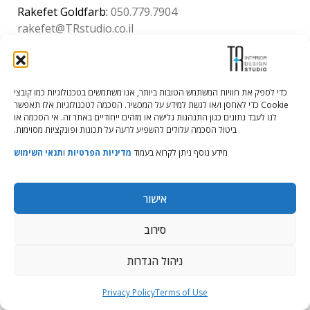
Rakefet Goldfarb:
050.779.7904
rakefet@TRstudio.co.il
© All Rights Reserved to TRStudio
Site:
Soda
כדי לספק את חוויות המשתמש הטובות ביותר, אנו משתמשים בטכנולוגיות כמו קובצי
Cookie כדי לאחסן ו/או לגשת למידע על המכשיר. הסכמה לטכנולוגיות אלו תאפשר
לנו לעבד נתונים כגון התנהגות גלישה או מזהים ייחודיים באתר זה. אי הסכמה או
הצהרת נגישות
|
מדיניות פרטיות
|
תנאי שימוש
ביטול הסכמה עלולים להשפיע לרעה על תכונות ופונקציות מסוימות.
מידע נוסף ניתן לקרוא בעמוד
מדיניות הפרטיות
ו
תנאי השימוש
אישור
סירוב
ניהול הגדרות
Privacy Policy
Terms of Use