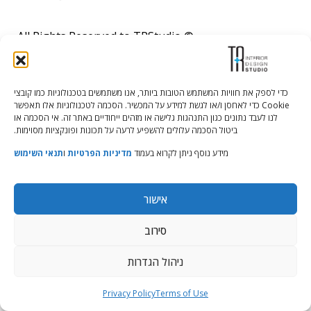
© All Rights Reserved to TRStudio
Site:
Soda
הצהרת נגישות
|
מדיניות פרטיות
|
תנאי שימוש
כדי לספק את חוויות המשתמש הטובות ביותר, אנו משתמשים בטכנולוגיות כמו קובצי
Cookie כדי לאחסן ו/או לגשת למידע על המכשיר. הסכמה לטכנולוגיות אלו תאפשר
לנו לעבד נתונים כגון התנהגות גלישה או מזהים ייחודיים באתר זה. אי הסכמה או
ביטול הסכמה עלולים להשפיע לרעה על תכונות ופונקציות מסוימות.
מידע נוסף ניתן לקרוא בעמוד
מדיניות הפרטיות
ו
תנאי השימוש
אישור
סירוב
ניהול הגדרות
Privacy Policy
Terms of Use