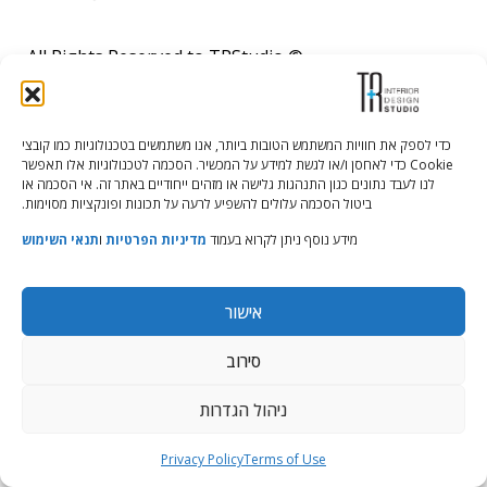
© All Rights Reserved to TRStudio
Site:
Soda
הצהרת נגישות
|
מדיניות פרטיות
|
תנאי שימוש
כדי לספק את חוויות המשתמש הטובות ביותר, אנו משתמשים בטכנולוגיות כמו קובצי
Cookie כדי לאחסן ו/או לגשת למידע על המכשיר. הסכמה לטכנולוגיות אלו תאפשר
לנו לעבד נתונים כגון התנהגות גלישה או מזהים ייחודיים באתר זה. אי הסכמה או
ביטול הסכמה עלולים להשפיע לרעה על תכונות ופונקציות מסוימות.
מידע נוסף ניתן לקרוא בעמוד
מדיניות הפרטיות
ו
תנאי השימוש
אישור
סירוב
ניהול הגדרות
Privacy Policy
Terms of Use