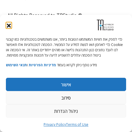
© All Rights Reserved to TRStudio
Site:
Soda
הצהרת נגישות
|
מדיניות פרטיות
|
תנאי שימוש
כדי לספק את חוויות המשתמש הטובות ביותר, אנו משתמשים בטכנולוגיות כמו קובצי
Cookie כדי לאחסן ו/או לגשת למידע על המכשיר. הסכמה לטכנולוגיות אלו תאפשר
לנו לעבד נתונים כגון התנהגות גלישה או מזהים ייחודיים באתר זה. אי הסכמה או
ביטול הסכמה עלולים להשפיע לרעה על תכונות ופונקציות מסוימות.
מידע נוסף ניתן לקרוא בעמוד
מדיניות הפרטיות
ו
תנאי השימוש
אישור
סירוב
ניהול הגדרות
Privacy Policy
Terms of Use