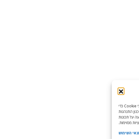
כדי לספק את חוויות המשתמש הטובות ביותר, אנו משתמשים בטכנולוגיות כמו קובצי Cookie כדי
כגון התנהגות
עה על תכונות
יות מסוימות.
נאי השימוש