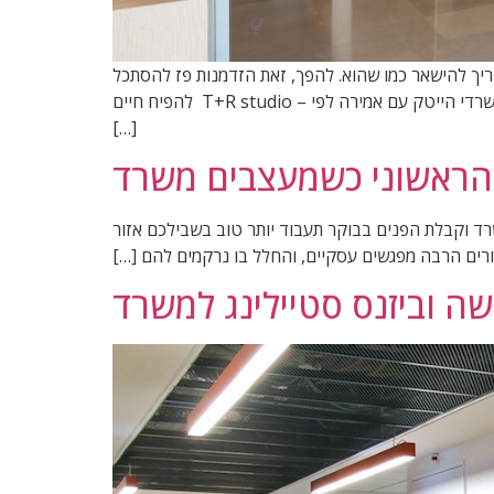
ך להישאר כמו שהוא. להפך, זאת הזדמנות פז להסתכל
במבט חדש ורענן על חלל המשרד, ולעשות בו כמה שינויים, כדי שהמשרד "יעבוד", יותר טוב בשבילכם עצות שימושיות לעיצוב משרדי הייטק עם אמירה לפי – T+R studio להפיח חיים
[…]
 הראשוני כשמעצבים משרד
רד וקבלת הפנים בבוקר תעבוד יותר טוב בשבילכם אזור
רים הרבה מפגשים עסקיים, והחלל בו נרקמים להם […]
ה וביזנס סטיילינג למשרד