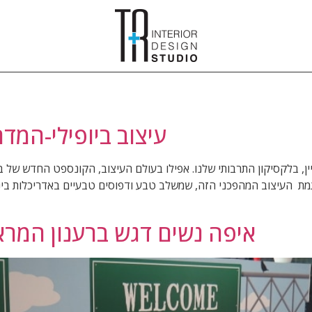
עיצוב ביופילי-המדרי
Biophilic  – מונח חדש עדיין, בלקסיקון התרבותי שלנו. אפילו בעולם העיצוב, הקונספט
מת העיצוב המהפכני הזה, שמשלב טבע ודפוסים טבעיים באדריכלות ביני
איפה נשים דגש ברענון המר