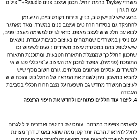
משרדי Taykey ברמת החיל. תכנון ועיצוב פנים T+Rstudio צילום
עמית גרון
ברגע שיש לוקיישן טוב, בניין, וקירות דקורטיביים, הגיע זמן
להתמקד גם בסידור הרהיטים ועיצוב פנים במשרד. מאד מאתגר
לבוא עם חלל שיש לעצב מאפס. כדאי לגייס למשימה מעצבי פנים,
עם ניסיון במשרדים שמתמחים בעיצוב סביבות עבודה. נושאים
שיש לטפל בהם במסגרת עיצוב משרדים נוגעים לשימוש נכון
שתכנון החלל כך שמנוצלת התאורה הטבעית, ומתוכננת התאורה
התומכת (פנימית). אפשר לתכנן את העיצוב ע"פי כללי פנג שואי
למשרדים, עסקים וארגונים מצליחים. גורם חשוב נוסף שיש
להביא בחשבון, ניתן לשנות את המראה של החלל כולו והוכח שיש
לעיצוב המשרד מחדש גם השפעה על מצב הרוח הכללי בסביבת
העבודה.
4. ליצור עוד חללים פתוחים ולחדש את חיפוי הרצפה
לפעמים צפיפות במרחב , עומס של רהיטים ואבזרים יכול לגרום
לחלל להיראות הרבה יותר קטן ממה שהוא באמת. דרך מצוינת
לגרום למשרד להראות יותר מקצועי זה להוריד את העומס עי