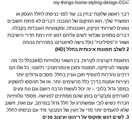
דבר ראשון שלקוח יבחין בו, עוד לפני כניסתו לחלל העסק או
המשרד שלך, הוא המיקום של המבנה. דברים לא פחות חשובים
נוגעים לשירותי הניקיון, האבטחה, ומקצועיות העובדות בקבלה.
דברים נוספים שכדאי לשים עליהם דגש יהיו רמת חדרי הישיבות
ושאר ה"פסיליטיז" כולל גישה לאינטרנט במהירות גבוהה.
2 לשלב תמונות איכותית בחלל (HD)
התאמת דקורציה לקירות, בין השאר טלוויזיות HDובכלל כל מה
שקשור לגרפיקה, תמונות ותוכן אינפורמטיבי רלוונטי, כל אלו הם
דרכים נהדרות להוסיף תוכן ועניין בחלל. מסכים גדולים יותר
ויצירות אמנות בדרך כלל מרשימים יותר, אז אל תהססו להשקיע
במסך גדול בלובי – זה יכול לעשות הרבה רושם וגם נוח ונעים
לאורחים ומבקרים בזמן שהם ממתינים לפגישה. מספר טלוויזיות
הכרחי כשיש לובי שמשתרע על חלל גדול במרחָב. עם זאת, חשוב
שלא להעמיס יותר מדי על העין של המבקר מיד עם כניסתו לחלל.
3. לשים דגש ופוקוס על ריהוט ועיצוב פנים