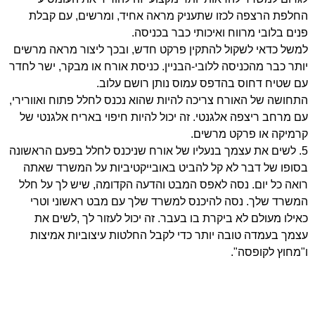
החלפת הרצפה לכזו שתעניק מראה אחיד, ומרשים, עם קבלת
פנים בלובי מרווח ואיכותי כבר בכניסה.
למשל כדאי לשקול להתקין פרקט חדש, ובכך ליצור מראה מרשים
יותר כבר מהכניסה ללובי-הבניין. כניסת אורח או מבקר, ישר לחדר
עם שטיח דחוס בהדפס עמוס נותן רושם עלוב.
התחושה של האורח צריכה להיות שהוא נכנס לחלל פתוח ואוורירי,
עם מרחב ריצפה אלגנטי. זה יכול להיות חיפוי באריח אלגנטי של
קרמיקה או פרקט מרשים.
5. לשים את עצמך בנעליו של אורח שניכנס לחלל בפעם הראשונה
בסופו של דבר לא קל להביט באובייקטיביות על המשרד שאתה
רואה כל יום. נסה לאפס המבט והדעה הקדומה, שיש לך על חלל
המשרד שלך. נסה להיכנס למשרד שלך עם מבט ראשוני וטרי
כאילו מעולם לא ביקרת בו בעבר. זה יכול לעזור לך ,לשים את
עצמך בעמדה טובה יותר כדי לקבל החלטות עיצוביות אמיצות
ו"מחוץ לקופסה".