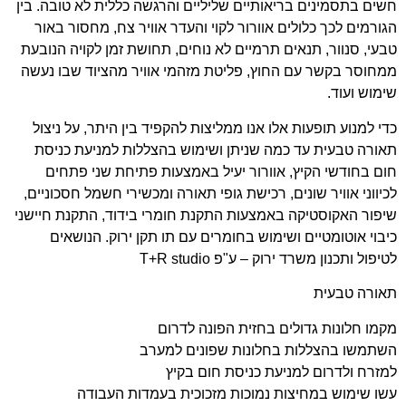
חשים בתסמינים בריאותיים שליליים והרגשה כללית לא טובה. בין
הגורמים לכך כלולים אוורור לקוי והעדר אוויר צח, מחסור באור
טבעי, סנוור, תנאים תרמיים לא נוחים, תחושת זמן לקויה הנובעת
ממחוסר בקשר עם החוץ, פליטת מזהמי אוויר מהציוד שבו נעשה
שימוש ועוד.
כדי למנוע תופעות אלו אנו ממליצות להקפיד בין היתר, על ניצול
תאורה טבעית עד כמה שניתן ושימוש בהצללות למניעת כניסת
חום בחודשי הקיץ, אוורור יעיל באמצעות פתיחת שני פתחים
לכיווני אוויר שונים, רכישת גופי תאורה ומכשירי חשמל חסכוניים,
שיפור האקוסטיקה באמצעות התקנת חומרי בידוד, התקנת חיישני
כיבוי אוטומטיים ושימוש בחומרים עם תו תקן ירוק. הנושאים
לטיפול ותכנון משרד ירוק – ע"פ T+R studio
תאורה טבעית
מקמו חלונות גדולים בחזית הפונה לדרום
השתמשו בהצללות בחלונות שפונים למערב
למזרח ולדרום למניעת כניסת חום בקיץ
עשו שימוש במחיצות נמוכות מזכוכית בעמדות העבודה