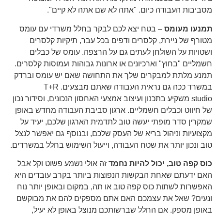
מסביבות העבודה כיום. "אתה לא שם אתה לא קיים".
תמנעו מעומס
– בטח יצא לכם לבקר בחלל משרדי עם עומס
מטורף של ניירת, קלסרים ודפים בכל עבר, תיקיות קלסרים
ושטויות על השולחן לעתים גם על הרצפה. עומס של כבלים
חשמליים "בחוץ" וארכיונים או ארונות גבוהות ועמוסות קלסרים.
תמנע מלתת למבקרים שלך את התחושה שאם יש עומס וברדק
במשרד ככה גם נראית העבודה שאתם מבצעים.
T+R
studio
משקיע בתכנון ועיצוב אמצעי האחסון הנכונים, וסידור נכון
של חיווט וכבלים חשמליים.
ארגון סביבת העבודה מחדש
באופן
שמקרין סדר מופתי יעשה טוב לתדמית הארגון שלכם, יעיד על
מקצועיות וניהול בריא של העסק שלכם, ובנוסף גם יאפשר לנצל
טוב ונכון יותר את שטח העבודה, וייעול השימוש בחלל במשרדים.
כוס קפה טוב, יכול להיות נחמד
זה אולי נשמע פשוט וקל אבל
האם ידעתם שאחת הבקשות הנפוצות ביותר בקרב עובדים היא
האפשרות
לשתות כוס קפה
טוב או תה, במקום ובאופן יותר נוח
ונעים? שאל את עצמכם האם אתם מספקים להם את מבוקשם
באופן מספק. אם החלל שברשותכם מנוצל באופן לא יעיל,