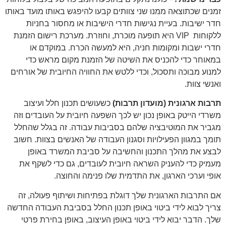
זמנים שכתוצאה ממנו שני צוותים קבעו להיפגש באותו מועד באותו
חדר ישיבות. בעיית נגישות חדרי הישיבות או מחסור בחניות
ללקוחות VIP היא תופעה מוכרת, וחוזרת. מערכת רישום הזמנת
חדרי ישבות ומקומות חניה, היא למעשה הכרח. במוקדם או
במאוחר כדי להכניס את השיטה של הזמנת מקום מראש כדי
למנוע מבוכה ותסכול, וכדי ללטש את החוויה החיובית של אורחים
ואנשי צוות.
תרבות ארגונית (מועדון תרבות)
כשעושים תכנון חלל ו
עיצוב
משרדי הייטק
באופן נכון יש לכך השפעה חיובית על העובדים וזה
מגביר את המוטיבציה שלהם בסביבות עבודה. זה בגלל שהחלל
תומך במגוון הפעילויות וסגנון העבודה של האנשים בצוות. חשוב
לבצע את מהלך התכנון והחשיבה על סביבת המשרד באופן
מעמיק כדי להעניק השראה חיובית לעובדים, גם כדי לשקף את
אופי וערכי הארגון, את התדמית שלו פנימה והחוצה.
אם התרבות הארגונית שלך דוגלת בפתיחות ושיתוף פעולה, זה
צריך לבוא לידי ביטוי באופן תכנון החלל בסביבת העבודה החדשה
שלך. הדבר יבוא לידי ביטוי באופן העיצוב, באופן בחירת פרטי