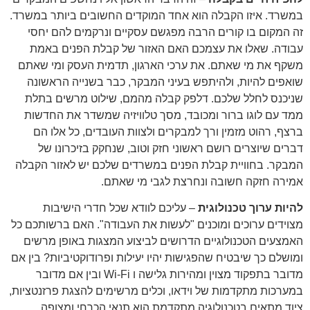
במשרד. איזו הקבלה הוא אחד המוקדים החשובים ביותר במשרד.
זה המקום בו קורים הרבה מפגשם עסקיים ונרקמים להם יחסי
עבודה. שאלו את עצמכם האם האזור של קבלת הפנים באמת
משקף את מי שאתם. את ערכי הארגון, תדמית העסק ומי שאתם
שואפים להיות, ולהיתפש בעיני המבקר, כבר בשנייה הראשונה
שניכנס לחלל שלכם. דלפק קבלה מהמם, שילוט מרשים בתלת
ממד עם לוגו ברור ומכובד, מסך טלוויזיה שמשדר את החדשות
ברצף, רהוט מזמין ורך למבקרים ולצוות העובדים, כל אלו הם
דברים שיוצרים רושם ראשוני חזק וטוב, שנחקק בזיכרונו של
המבקר. בחוויית קבלת הפנים במשרדים שלכם יש לאזור הקבלה
אמירה חזקה חשובה ונחרצת לגבי מי שאתם.
להיות ערוך טכנולוגית
– עליכם לוודא שכל
חדרי הישיבות
מצוידים ערוכים ומוכנים "לעשות את העבודה". האם ברשותכם כל
האמצעים הטכנולוגיים הדרושים לביצוע המצגות באופן מרשים
ומושלם כך שיבטיח שהפגישות יהיו יעילות ופרודוקטיביות? בין אם
מדובר בתפקוד מצוין ומהירות גלישה ו Wi-Fi ובין אם מדובר
במערכות מתקדמות של וידאו, וכלים מרשימים להצגת פרזנטציות,
ציוד מתאים בטכנולוגיה מתקדמת הוא תנאי הכרחי ומצופה