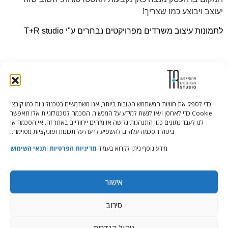
יעוצב ויבוצע כמו שצריך!
לתמונות עיצוב משרדים מפרויקטים נבחרים ע"י T+R studio
כדי לספק את חוויות המשתמש הטובות ביותר, אנו משתמשים בטכנולוגיות כמו קובצי
Cookie כדי לאחסן ו/או לגשת למידע על המכשיר. הסכמה לטכנולוגיות אלו תאפשר
Tali Shenfeld:
052.620.2446
לנו לעבד נתונים כגון התנהגות גלישה או מזהים ייחודיים באתר זה. אי הסכמה או
tali@TRstudio.co.il
ביטול הסכמה עלולים להשפיע לרעה על תכונות ופונקציות מסוימות.
מידע נוסף ניתן לקרוא בעמוד
מדיניות הפרטיות
ו
תנאי השימוש
Rakefet Goldfarb:
050.779.7904
rakefet@TRstudio.co.il
אישור
© All Rights Reserved to TRStudio
סירוב
Site:
Soda
ניהול הגדרות