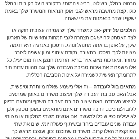
הרהוט בחלל, בשילוט, בביטוי המותג בדקורציה על הקירות ובחלל
כולו. קצת מחשבה מראש לגבי אופן הנראות והמשרד שלך באמת
ישקף וישדר בנאמנות את מי שאתה.
הולכים על ירוק
-אם למשרד שלך יש אמירה עצובית חזקה אז
לצד האסתטיקה יש גם הצהרה לגבי המהות והאישיות של הארגון
שלך, על אופן בו אתה מתנהל ונוהג
.
חיסכון באנרגיה היא דוגמה
מצוינת לכך:
חיסכון בתאורה
, נקודת איסוף ומיון אשפה לצורכי
מחזור, ומערכות מיזוג אויר בריא, הזרמת חמצן או חימום יעיל, כל
אלו משפרות את איכות סביבת העבודה שלך וגם מהוות עדות חיה
לתרומתך האישית לשמירה על איכות הסביבה הכללית.
מתאים בול לעבודה
– זה אולי נישמע שאלה מיותרת וטיפשית,
אבל האם סביבת העבודה שלך ו
עיצוב משרדים
באופן שמתאים
לביצוע העבודה. האם עיצוב סביבת העבודה משקף ומותאם בדיוק
לג'וב ולצרכים.. הרבה משרדים אינם מותאמים באופן מספק ולכן
לא יעילים כפי שיכלו למעשה אם אנשים משתי מחלקות או מצוותי
עבודה שונים עובדים ביחד ובשיתוף פעולה יומי, שים את שתי
הפונקציות האלו קרוב. משרדים שתוכננו נכון, ועוצבו מראש כך
שיענו על כל מה שדרוש לארגון מבחינה תפעולית, ובפרקטיקה של