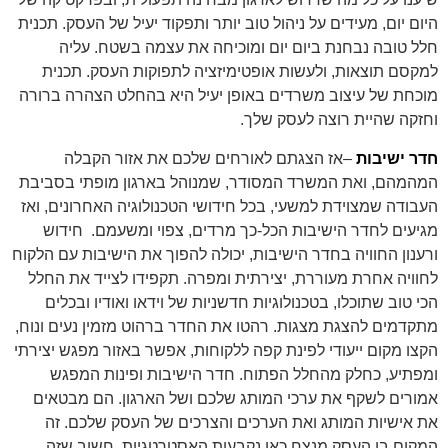
היום יום, מעידים על ניהול טוב יותר ותפקוד יעיל של העסק. תכנית
חלל טובה נבחנת ביום יום ומוכיחה את עצמה בשטח. עליה
למקסם תוצאות, ולעשות אופטימיזציה לתפוקות העסק. תכנית
מוכחת של
עיצוב משרדים
באופן יעיל היא בהחלט הצהרה ברורה
וחזקה שהיית רוצה לעסק שלך.
חדר ישיבות
–אז הצגתם לאורחים שלכם את אזור הקבלה
המהמהם, ואת המשרד המסודר, שמנוהל בארגון מופתי
בסביבת
העבודה
שמצוידת למשעי, בכל חידושי הטכנולוגיה האחרונים, ואז
מגיעים לחדר הישיבות הכל-כך מרדים, צפוי ומשעמם. חידוש
ורענון החוויה בחדר הישיבות, יכולה להפוך את הישיבות עם הלקוח
לחוויה אחרת מעוררת, יצירתית ומפרה. תקפידו לצייד את החלל
הכי טוב שתוכלו, בטכנולוגיות חדשניות של וידאו ואודיו ובכלים
מתקדמים להצגת מצגות. רהטו את החדר ברהוט מזמין נעים ונוח,
הקצו מקום ייעודי לפינת קפה ללקוחות, אפשר באזור מפגש יצירתי
ומפתיע, כחלק מהחלל הפתוח. חדר הישיבות ופינות המפגש
אמורים לשקף את ערכי המותג שלכם ושל הארגון. הם מבטאים
את
אישיות המותג
ואת הערכים והצרכים של העסק שלכם. זה
המקום בו העסק מנצח כאן נקבעות האסטרטגיות. חשוב שזה