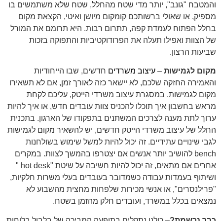
והמטבח "גונב", יותר מדי שטח מהחלל, שטח שלא משתמשים בו
מספיק, או שאולי ברשותכם קומקום מיושן ואיטי, הקצאת מקום
בחלל הפתוח לעמדת קפה, תתרום רבות. היא תרומם את המורל
של הצוות ואפילו תעלה את הפרודוקטיביות והתפוקה בזכות
שביעות הרצון.
מקום לגמישות
–
עיצוב משרדים
חדשים, שבו הייחודיות
והאמירה החזקה שלכם, לא יישאר כזה לאורך זמן, אם לא תשאירו
מקום לגמישות. במסגרת
עיצוב משרדי הייטק
, עליכם לקחת
מראש בחשבון איך תוכלו להכניס צוות עובדים חדש, או איך להיות
ערוך לתת מענה לצרכים המשתנים בתפקודו של הארגון. בתכנית
החלל של
עיצוב משרדי הייטק חדשים
, יש להשאיר מקום לגמישות
לגבי שינויים עתידיים. זה יכול להיות למשל שימוש בשולחנות
bench להושיב יותר אנשים אם יצטרפו בהמשך לצוות. במקרים
אחרים אם מתאים, זה יכול להיות חשיבה על שיטת "hot desk "
ושיתוף בעמדות עבודה כשמדובר בעובדים בעלי משרות חלקיות,
"פרילנסרים", או אנשי מכירות שלפחות מחצית מהשבוע לא
נמצאים בכלל במשרד, ועובדים חלק מהזמן בשטח.
כבר נרשמת?
– כולנו נתקלים בתופעה המביכה של בלבול בלוחות