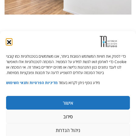
כדי לספק את חוויות המשתמש הטובות ביותר, אנו משתמשים בטכנולוגיות כמו קובצי
Cookie כדי לאחסן ו/או לגשת למידע על המכשיר. הסכמה לטכנולוגיות אלו תאפשר
Tali Shenfeld:
052.620.2446
לנו לעבד נתונים כגון התנהגות גלישה או מזהים ייחודיים באתר זה. אי הסכמה או
tali@TRstudio.co.il
ביטול הסכמה עלולים להשפיע לרעה על תכונות ופונקציות מסוימות.
מידע נוסף ניתן לקרוא בעמוד
מדיניות הפרטיות
ו
תנאי השימוש
Rakefet Goldfarb:
050.779.7904
rakefet@TRstudio.co.il
אישור
© All Rights Reserved to TRStudio
סירוב
Site:
Soda
ניהול הגדרות