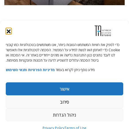
כדי לספק את חוויות המשתמש הטובות ביותר, אנו משתמשים בטכנולוגיות כמו קובצי
Cookie כדי לאחסן ו/או לגשת למידע על המכשיר. הסכמה לטכנולוגיות אלו תאפשר
Tali Shenfeld:
052.620.2446
לנו לעבד נתונים כגון התנהגות גלישה או מזהים ייחודיים באתר זה. אי הסכמה או
tali@TRstudio.co.il
ביטול הסכמה עלולים להשפיע לרעה על תכונות ופונקציות מסוימות.
מידע נוסף ניתן לקרוא בעמוד
מדיניות הפרטיות
ו
תנאי השימוש
Rakefet Goldfarb:
050.779.7904
rakefet@TRstudio.co.il
אישור
© All Rights Reserved to TRStudio
סירוב
Site:
Soda
ניהול הגדרות
הצהרת נגישות
|
מדיניות פרטיות
|
תנאי שימוש
Privacy Policy
Terms of Use