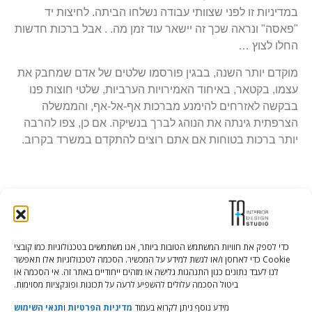
במדיניות זו לפני שצוותי עבודה נשלחו הביתה. לחיצות יד
"פאסה" ונראה שכך זה יישאר עוד זמן מה. . אבל ברכות חדשות
החלו לצוץ …
מוקדם יותר השנה, בבגין פורסמו שלטים של אדם שמחבק את
עצמו, בקטאר, באיחוד האמירויות הערביות, שלטי חוצות פנו
בבקשה לאזרחים להימנע מברכות אף-אל-אף, והממשלה
הצרפתית גינתה את הנוהג לברך בנשיקה. אם כן, צפו להרבה
יותר ברכות בטוחות אם אתם רוצים להתקדם במשרד בקרוב.
כדי לספק את חוויות המשתמש הטובות ביותר, אנו משתמשים בטכנולוגיות כמו קובצי
Cookie כדי לאחסן ו/או לגשת למידע על המכשיר. הסכמה לטכנולוגיות אלו תאפשר
Tali Shenfeld:
052.620.2446
לנו לעבד נתונים כגון התנהגות גלישה או מזהים ייחודיים באתר זה. אי הסכמה או
tali@TRstudio.co.il
ביטול הסכמה עלולים להשפיע לרעה על תכונות ופונקציות מסוימות.
מידע נוסף ניתן לקרוא בעמוד
מדיניות הפרטיות
ו
תנאי השימוש