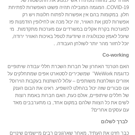
אוורור טוב מהווה מפתח ראשי למנוע את התפשטות של
COVID-19. המגמה המובילה תהיה פשוט האפשרות לפתיחת
חלון. במקומות בהם אין אפשרות לפתוח חלונות ויש רק
אפשרות לסנן את האוויר, זה יכול מכה או לחילופין הזדמנות פז
למערכות בקרת אקלים במשרדים עם מערכות מתקדמות. מי
שיוכל לאמץ טכנולוגיה זו שיודעת לטפל באיכות האוויר ירודה,
יוכל לחזור מהר יותר לשולחן העבודה. .
Co-working
האם הטרנד האחרון של חברות השכרת חללי עבודה שיתופיים
כדוגמת WeWork" שמשכירים לסטארט אפים שמתחלקים על
אזורים ושולחנות משותפים – עלול להשתנות בעקבות הוירוס?
אנו סבורים שזה יכול בהחלט להשפיע. ראינו את הבום הענק
של חללים שיתופיים, אולם כעת, האם חברות באמת רוצות
לשים את כל הצוות שלהם במקום אחד, בו מתערבבים מאד
עם עסקים אחרים?
לברך לשלום
כבר חזינו את העתיד, מאחר שארגונים רבים מיישמים שינויים