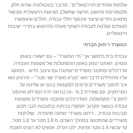
עולמות אמתיים לווירטואליים". מדובר בטכנולוגיה שהיא חלק
פלטפורמת מחשוב חדשה שתשלב מציאות וירטואלית ומכשור
מתאים וחדיש שיצור אינסוף חללי עבודה. חללים שיאפשרו
לצוותים וקולגות לעבודה לשתף פעולה ולהיפגש בחדרי ישיבות
וירטואליים.
המשרד ריחוק חברתי
עבודת בית תימשך אך "חיי המשרד" – גם יישארו באופן
מסוים. האתגר טמון באופן ההסתגלות של מקומות העבודה.
אדריכלים ומתכנני משרדים יאותגרו עם עיצוב חדש. . המושג
עליו מתחילים לדבר הוא "נקרא משרד שני מטר" – והרעיון הוא
איך להפוך משרדים קיימים למקומות בהם יש שליטה על
המרחקים, עם שמירת 2 מ' –זה כנראה יהיה המרחק שיהפוך
לחוק ע"י הממשלות. האדריכלים ומתכנני משרדים ומקומות
עבודה בעשור הקרוב יתמקדו בניתוח ובתובנות לגבי תכנון
סביבות עבודה. . ריהוט משרדי ישתנה מהותית. שולחנות
משרדיים שהתכווצו במהלך השנים, מ 1.8 מטר עד 1.6 מטר,
עד עכשיו 1.4-מטר ופחות, ילכו ויגדלו. אנשים לא רוצים לשבת