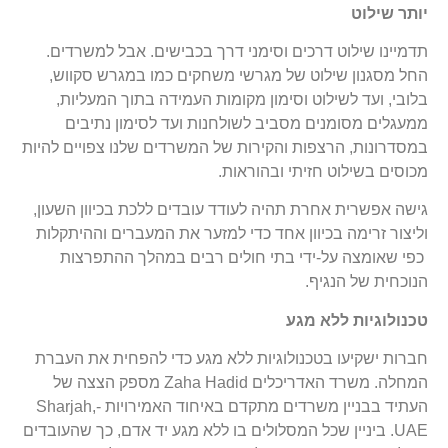
יותר שילוט
תדמיינו שילוט דרכים וסימני דרך בכבישים. אבל למשרדים.
החל מסגנון שילוט של מגרשי משחקים כמו במגרש סקווש,
בלובי, ועד לשילוט וסימון מקומות העמידה בתוך המעליות,
ממעגלים מסומנים מסביב לשולחנות ועד לסימון נתיבים
במסדרונות, הרצפות והקירות של המשרדים שלנו צפויים להיות
מכוסים בשילוט חזיתי ובהוראות.
גישה אפשרית אחרת תהיה לעודד עובדים ללכת בכיוון השעון,
וליצור זרימה בכיוון אחד כדי למזער את המעברים וההיתקלות
כפי שאומצה על-ידי בתי חולים רבים במהלך ההתפרצות
הנוכחית של הנגיף.
טכנולוגיות ללא מגע
חברות ישקיעו בטכנולוגיות ללא מגע כדי להפחית את העברת
המחלה. משרד האדריכלים Zaha Hadid מספק הצצה של
העתיד בבניין משרדים מתקדם באיחוד האמירויות -Sharjah,
UAE. ביניין שכל המסלולים בו ללא מגע יד אדם, כך שהעובדים