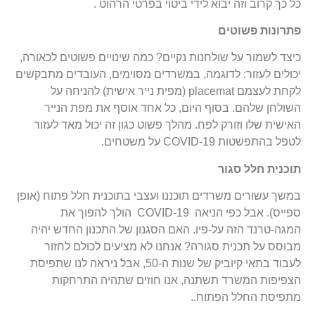
כל כך קרוב וזה יבוא לידי ביטוי בפרטי הרהוט .
פתרונות פשוטים
כיצד לשמור על שולחנות נקיים? כמה שינויים פשוטים לכאורה,
יכולים לעזור: לדוגמה, במשרדים מסוימים, העובדים מתבקשים
לקחת לעצמם placemat (מפית נייר אישית) להניחה על
השולחן שלהם. בסוף היום, כל אחד אוסף את מפת הנייר
האישית שלו וזורק לפח. מהלך פשוט כגון זה יכול מאד לעזור
לטפל בהתפשטות COVID-19 על משטחים.
תוכנית חלל סגור
במשך עשורים משרדים תוכננו ועצבי בתוכנית חלל פתוח (אופן
ספייס). אבל כפי הניאה COVID-19 הולך להפוך את
המגה-טרנד הזה על-פיו. האם הסגנון של התכנון החדש יהיה
מבוסס על תכנית סגורה? אנחנו לא מציעים לכולם לחזור
לעבוד בתאי קיוביק של שנות ה-50, אבל ניראה לנו שתפיסת
הצפיפות המשרד תשתנה, אנו חוזים שתהיה התרחקות
מתפיסת החלל הפתוח..