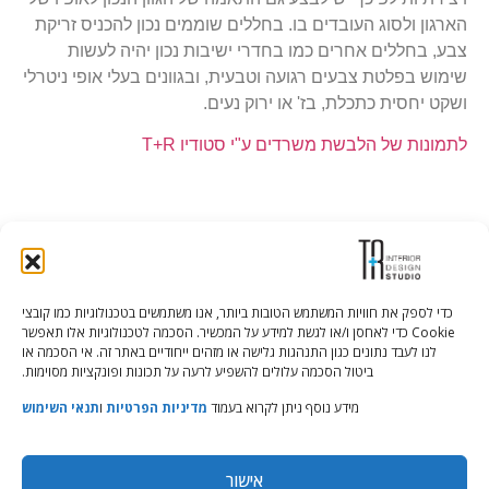
הארגון ולסוג העובדים בו. בחללים שוממים נכון להכניס זריקת
צבע, בחללים אחרים כמו בחדרי ישיבות נכון יהיה לעשות
שימוש בפלטת צבעים רגועה וטבעית, ובגוונים בעלי אופי ניטרלי
ושקט יחסית כתכלת, בז' או ירוק נעים.
לתמונות של הלבשת משרדים ע"י סטודיו T+R
כדי לספק את חוויות המשתמש הטובות ביותר, אנו משתמשים בטכנולוגיות כמו קובצי
Cookie כדי לאחסן ו/או לגשת למידע על המכשיר. הסכמה לטכנולוגיות אלו תאפשר
Tali Shenfeld:
052.620.2446
לנו לעבד נתונים כגון התנהגות גלישה או מזהים ייחודיים באתר זה. אי הסכמה או
tali@TRstudio.co.il
ביטול הסכמה עלולים להשפיע לרעה על תכונות ופונקציות מסוימות.
מידע נוסף ניתן לקרוא בעמוד
מדיניות הפרטיות
ו
תנאי השימוש
Rakefet Goldfarb:
050.779.7904
rakefet@TRstudio.co.il
אישור