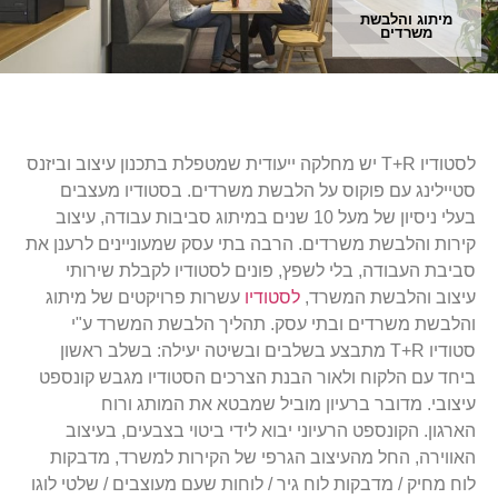
מיתוג והלבשת
משרדים
לסטודיו T+R יש מחלקה ייעודית שמטפלת בתכנון עיצוב וביזנס
סטיילינג עם פוקוס על הלבשת משרדים. בסטודיו מעצבים
בעלי ניסיון של מעל 10 שנים במיתוג סביבות עבודה, עיצוב
קירות והלבשת משרדים. הרבה בתי עסק שמעוניינים לרענן את
סביבת העבודה, בלי לשפץ, פונים לסטודיו לקבלת שירותי
עיצוב והלבשת המשרד,
לסטודיו
עשרות פרויקטים של מיתוג
והלבשת משרדים ובתי עסק.
תהליך הלבשת המשרד ע"י
סטודיו T+R מתבצע בשלבים ובשיטה יעילה:
בשלב ראשון
ביחד עם הלקוח ולאור הבנת הצרכים הסטודיו מגבש קונספט
עיצובי. מדובר ברעיון מוביל שמבטא את המותג ורוח
הארגון.
הקונספט הרעיוני יבוא לידי ביטוי בצבעים, בעיצוב
האווירה, החל מהעיצוב הגרפי של הקירות למשרד,
מדבקות
לוח מחיק / מדבקות לוח גיר / לוחות שעם מעוצבים / שלטי לוגו