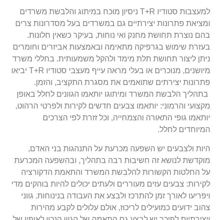
למעצבות סטודיו T+R ניסיון מוכח במיתוג והלבשת משרדים
ומציאת פתרונות יצירתיים גם במשרדים בעל מסדרונות צרים
בהם נוצרת תחושת מחנק ואי נוחות, בעיקר כשאין חלונות.
בעזרת שימוש בגרפיקה מתאימה ובאמצעות אביזרים וחומרים
ניתן ליצור תחושת תלת מימד ולהקל משמעותית.
בחללי משרד
מיושנים, מנוכרים או בעלי מראה עייף מעצבי סטודיו T+R יביאו
פתרונות יצירתים שתואמים את מסגרת התקציב, והזמן.
בתהליך הלבשת המשרד ומיתוגו יותאמו הגוונים לחלל באופן
מקצועי והרמוני: יותאמו צבעים חדשים לקירות ולפרטי הרהוט,
יותאמו גופי התאורה והצמחייה, וכל זזרת לפי הצרכים
המיוחדים לחלל.
היות ולצבעים יש השפעה מכרעת על התנהגות בני האדם,
מוקדשת לנושא זה חשיבות רבה בתהליך, ובהשפעה המכרעת
על החלטות הקשורות להלבשת המשרד והתאמת הדקורציה
לקירות: צבעים עזים מעוררים ולעתים יכולים להיות בוהקים מדי
ויפריעו לאורך זמן להתרכז ולבצע את העבודה בנינוחות. גווני
צהוב ידועים כמועילים לריכוז, אולם עלולים לקבע מהירות
ויצירתיות לפיכך יש לבצע גם התאמה של הגוון הנכון לאופיו של