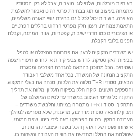
באותיות מובלטות, שלטי לוגו מוארים, אבל לא רק. הסטודיו
מתמחה בעיצוב ומיתוג בבחירת פרטי רהוט ואבזור להשלמת
האווירה. השירות יכול לכלול גם בחירת גופי תאורה משלימים,
התאמת צמחייה, רענון חלק מפרטי הרהוט בחללים הפרטיים
או הציבוריים כמו חדרי ישיבות, קפטריות, אזורי המתנה, וקבלת
הפנים בלובי הקבלה.
יש משרדים הזקוקים לרענן את פתרונות ההצללה או לטפל
בבעיות האקוסטיקה, לחדש צבעי קירות או לחדש חיפויי ריצפה
ושטיחים. הכל מתוכנן בהתאם להגדרת הצרכים ומסגרת
התקציב הנתונה של המשרד. בכל אחד משלבי העבודה
הבאים, סטודיו T+R מלווה את הלקוח, מנחה את בעלי המקצוע
והספקים השונים, לוקח חלק בפיקוח העליון ומלווה את תהליך
התקנה כל פריטי העיצוב במשרד עד לסיום המושלם של
התהליך.
סטודיו T+R מתמחה במיתוג והלבשת משרדים –
ומכוון לתוצאה סופית מרהיבה, מרעננת, שלא מפריעה למהלך
העבודה התקין. בסיום הפרויקט באה לידי ביטוי שפת המותג,
אישיותו ואופיו של הארגון והכל בשפה עיצובית הרמונית,
שהולמת את החלל ומחדשת את חוויית העבודה והשהות בו.