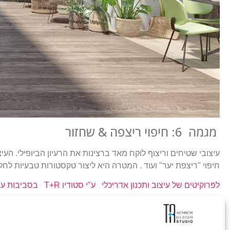
מגמה 6: חיפוי ריצפה & שחזור
עיצובי שטיחים וריצוף לוקח מאד ברצינות את הרעיון הביופילי. הע
חיפוי "ריצפת יער" ועוד . המטרה היא ליצור טקסטורות טבעיות לחללי
לפרוקיטים של עיצוב ותכנון אדריכלי ע"י סטודיו T+R בסביבות עבודה מתקדמות