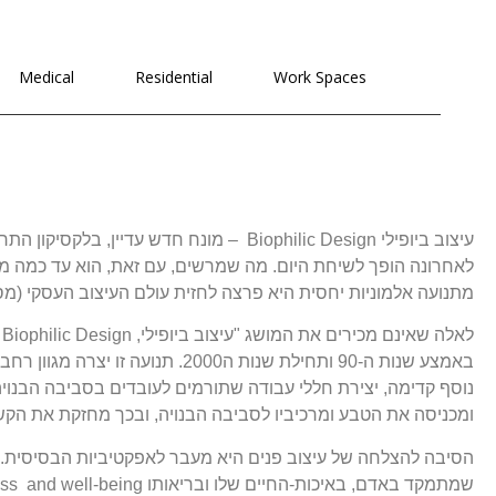
ביופילי-המדריך
הרישמי של
Medical
Residential
Work Spaces
סטודיו T+R
עיצוב ביופילי Biophilic Design – מונח ח
לאחרונה הופך לשיחת היום. מה שמרשים, עם זאת, הוא עד כמה מג
מתנועה אלמוניות יחסית היא פרצה לחזית עולם העיצוב העסקי (מסח
ל
נוסף קדימה, יצירת חללי עבודה שתורמים לעובדים בסביבה הבנוי
ומכניסה את הטבע ומרכיביו לסביבה הבנויה, ובכך מחזקת את הקשר 
הסיבה להצלחה של עיצוב פנים היא מעבר לאפקטיביות הבסיסית. אנ