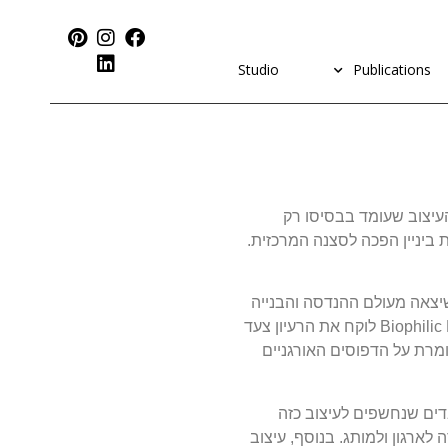
Studio
Publications
רעיון העיצוב שעומד בבסיסו רק
ביניין הפכה לסצנה המרכזית.
ירוקה הפופולרית, שיצאה מעולם ההנדסה והבנייה
באמצע שנות ה-90 ותחילת שנות ה2000. תנועה זו יצרה מגוון רחב של מבנים ידידותיים לסביבה ויעילים באנרגיה. עיצוב ביופילי- Biophilic Design לוקח את הרעיון צעד
מרת על הדפוסים האורגניים
דים שנחשפים לעיצוב כזה
יבור לסביבת העבודה לארגון ולמותג. בנוסף, עיצוב