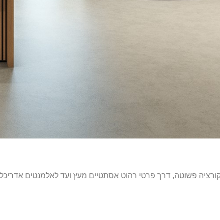
האלמנט הפופולרי ביותר בעיצוב ה Biophilic Design. מדקורציה פשוטה, דרך פרטי רהוט אסתטיים מעץ ועד לאל