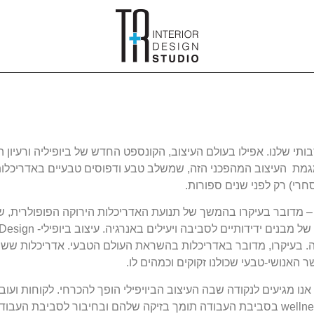
דש עדיין, בלקסיקון התרבותי שלנו. אפילו בעולם העיצוב, הקונספט החדש של ביופיליה ו
מת העיצוב המהפכני הזה, שמשלב טבע ודפוסים טבעיים באדריכלות 
רי) רק לפני שנים ספורות.
אלה שאינם מכירים את המושג "עיצוב ביופילי, Biophilic Design – מדובר בעיקרו בהמשך של תנועת האדריכלות ה
ה. בעיקרו, מדובר באדריכלות בהשראת העולם הטבעי. אדריכלות ששו
האנושי-טבעי שכולנו זקוקים וכמהים לו.
ו מגיעים לנקודה שבה העיצוב הביויפילי הופך להכרחי. לקוחות ועוב
שמתמקד באדם, באיכות-החיים שלו ובריאותו wellness and well-being בסביבת העבודה תומך בזיקה שלהם ובח