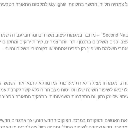
לתקרות יש אמירה משלהן. תליית צמחים בגובה, עיצוב שמבוסס על צמחיה 
שילוב ירוק הוא הבסיס של מגמות העיצוב הביופילי ו-"טבע שני" Second Nature' – מדובר במגמות עיצוב 
י פנים משלבים בתכנון יותר ויותר צמחים, קירות ירוקים ומתקנים יר
אחרי השלמת השיפוץ רק כפריט אסתטי או דקורטיבי משלים ומשני.
ודה. מגמה זו מציגה תאורת מערכות המדמות את תנאי אור השמש הט
אלו יביאו לשיפור השינה שלנו ולוויסות מצב הרוח ללא קשר לקרבת עמ
תוי של זמן נתון. זה התקדמות משמעותית בתפקיד התאורה בסביבת
רווחה ובריאות) שם את האנשים ותפקודם במרכז. הפוקוס החדש הזה, יצר אתגרים
יב מהפכני חדש שתורם לשיפור החלל ומספק רזולוציה לרבים מן האת