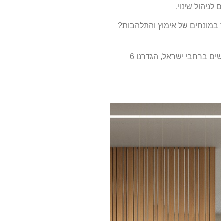
ניהול שינוי.
דרך במונחים של אימוץ והתלהבות?
בשיתוף צוות המעצבות הבכיר בסטודיו T+R, שמתמחות בעיצוב סביבות עבודה, עם ניסיון רב שנים במגוון פרויקטים גדולים, קטנים וחדשים ברחבי ישראל, הגדרנו 6