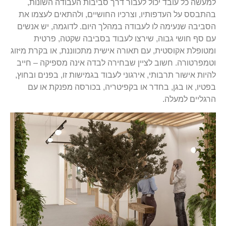
למעשה כל עובד יכול לעבור דרך סביבות העבודה השונות,
בהתבסס על העדפותיו, וצרכיו החושיים, ולהתאים לעצמו את
הסביבה שנעימה לו לעבודה במהלך היום. לדוגמה, יש אנשים
עם סף חושי גבוה, שירצו לעבוד בסביבה שקטה, פרטית
ומטופלת אקוסטית, עם תאורה אישית מתכווננת, או בקרת מיזוג
וטמפרטורה. חשוב לציין שבחירה לבדה אינה מספיקה – חייב
להיות אישור תרבותי, אירגוני לעבוד בגמישות זו, בפנים ובחוץ,
בפטיו, או בגן, בחדר או בקפיטריה, בכורסה מפנקת או עם
הרגליים למעלה.