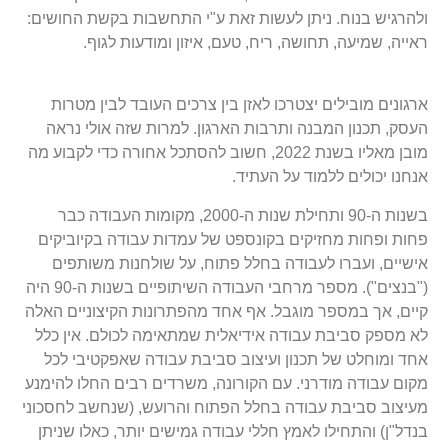
ולהרגיש בנוח. ניתן לעשות זאת ע"י התחשבות בקשת החושים:
ראייה, שמיעה, תחושה, ריח, טעם, איזון ומודעות לגוף.
ארגונים מובילים יצטרכו לאזן בין צרכים העובד לבין מטרות
העסק, תכנון המבנה ותרבות הארגון. למרות שזה אולי נראה
מובן מאליו בשנת 2022, חשוב להסתכל אחורה כדי לקבוע מה
אנחנו יכולים ללמוד על העתיד.
בשנות ה-90 ותחילת שנות ה-2000, מקומות העבודה כבר
פחות ופחות מחזיקים בקונספט של עמדות עבודה בקיוביקים
אישיים, ועברו לעבודה בחלל פתוח, על שולחנות משותפים
("בנצים"). מספר מרחבי העבודה השיתופיים בשנות ה-90 היה
קיים, אך במספר מוגבל. אף אחד מהפתרונות הקיצוניים האלה
לא מספק סביבת עבודה אידיאלית שמתאימה לכולם. אין כלל
אחד ומוחלט של תכנון ועיצוב סביבת עבודה שאפקטיבי לכל
מקום עבודה מודרני. עם הקורונה, משרדים רבים החלו להימנע
מעיצוב סביבת עבודה בחלל הפתוח והרועש, (שנחשב לחסכוני
בנדל"ן) והתחילו לאמץ חללי עבודה גמישים יותר, כאלו שניתן