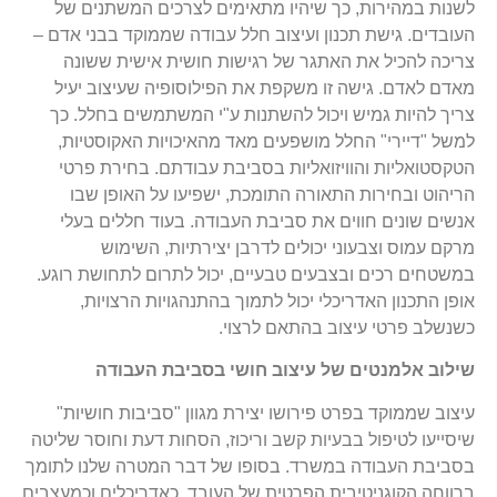
לשנות במהירות, כך שיהיו מתאימים לצרכים המשתנים של
העובדים. גישת תכנון ועיצוב חלל עבודה שממוקד בבני אדם –
צריכה להכיל את האתגר של רגישות חושית אישית ששונה
מאדם לאדם. גישה זו משקפת את הפילוסופיה שעיצוב יעיל
צריך להיות גמיש ויכול להשתנות ע"י המשתמשים בחלל. כך
למשל "דיירי" החלל מושפעים מאד מהאיכויות האקוסטיות,
הטקסטואליות והוויזואליות בסביבת עבודתם. בחירת פרטי
הריהוט ובחירות התאורה התומכת, ישפיעו על האופן שבו
אנשים שונים חווים את סביבת העבודה. בעוד חללים בעלי
מרקם עמוס וצבעוני יכולים לדרבן יצירתיות, השימוש
במשטחים רכים ובצבעים טבעיים, יכול לתרום לתחושת רוגע.
אופן התכנון האדריכלי יכול לתמוך בהתנהגויות הרצויות,
כשנשלב פרטי עיצוב בהתאם לרצוי.
שילוב אלמנטים של עיצוב חושי בסביבת העבודה
עיצוב שממוקד בפרט פירושו יצירת מגוון "סביבות חושיות"
שיסייעו לטיפול בבעיות קשב וריכוז, הסחות דעת וחוסר שליטה
בסביבת העבודה במשרד. בסופו של דבר המטרה שלנו לתומך
ברווחה הקוגניטיבית הפרטית של העובד. כאדריכלים וכמעצבים