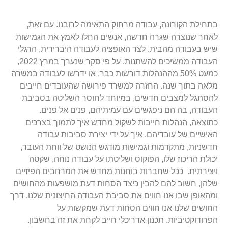
בתחילת הקורונה, עבודה מרחוק התאימה לרובנו. עם זאת,
לאחר שנוצרה שגרה חדשה, אנשים החלו לאמץ את הגמישות
שיש בעבודה מהבית. לצד האופציה לעבודה היברידית, הרגלי
העבודה ממשיכים להשתנות. על פי סקר שנערך במרץ 2022,
כמעט 50% מההנהלות דורשות כבר, או ידרשו לעבודה במשרה
מלאה בתוך שנה. החזרה למשרד פירושה שהעובדים חייבים
להסתגל למצבים חדשים, במיוחד לחוסר השליטה בסביבת
העבודה, בה הם ניפגשים עם עמיתיהם, פנים אל פנים.
כתוצאה, הנהלות חייבות לשקול מחדש איך לתמוך בצרכים
האישיים של עובדיהם. איך על ידי יצירת סביבות עבודה
חדשניות, מתקדמות וגמישות מודגש הנושט של ווחת העובד,
יכולת הריכוז שלו, הפוקוס ושליטתו על עבודה נוחה, שקטה
ויצירתית.
ככל שחברות בוחנות מחדש את המרחבים הפיזיים
שלהן, חשוב להם להבין כיצד הסחות דעת מושפעות מהחושים
ומהאופן שבו אנו חווים את סביבת העבודה החיצונית שלנו. דרך
החושים שלנו אנו חווים הסחות דעת שמקשות על
הפרודוקטיביות. תכנון אדריכלי חייב לקחת את זה בחשבון.