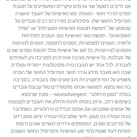
אנו חייבים לשקול שני גורמים עיקריים המשפיעים על תגובת
הפרט לגירוי חושי –האחת: סוג האישיות של העובד והשניה
הפרופיל החושי שלו. פסיכולוגים מודרניים רבים עובדים על
קונספט של "חמשת תכונות האישיות המובילות" או "מודל
האוקיאנוס".
חמשת סוגי האישיות הם: הנוטים לפתיחות
ולחוויה, הנוטים למצפוניות, הנוטים לחוצפה, הנוטים לנעימות
והנוטים לנוירוטיות. כל סוג של אישיות כולל תכונות וספים שונים
של סבלנות. כל אישיות מגיבה אחרת הן לסביבה והן לעמיתים
לעבודה. לכל אחד יש תגובה נוירו-פסיכולוגית ייחודית ומולדת,
שבה הוא מעבד מידע וגירוי חושי. הפרופיל החושי של הפרט
משפיע על הפרודוקטיביות והביצועים שלו בעבודה, בסביבה
בה הוא נמצא. למעשה אנחנו מתמודדים מול קבוצת עובדים
בעלת "מגוון נוירולוגי". neurodivergent – מונח שנימצא
בשימוש רחב, וניתן בזכותו לזהות ולחלק את העובדים לקבוצות
של אנשים שאובחנו עם אותם הבדלים נוירולוגיים. כשמדובר
בכוח עבודה כה מגוון, חיוני שסביבות עבודה יציעו מגוון רחב
של מרחבים שונים, המספקים גירויים רגשיים שונים ורמות
הסחת דעת שונות (לפי סוג האישיות והפרופיל החושי השונה).