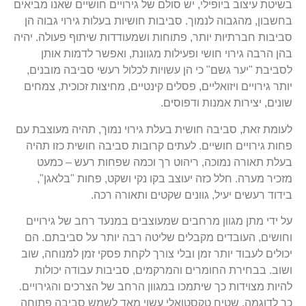
בשיטת עיצוב ביופילי, יש סולם של גירויים חושיים שאנו מביאים
בחשבון, מהגבוה לנמוך. סביבות חושיות בעלות גירוי גבוה הן
סביבות חברתיות יותר, פתוחות ושמעודדות שיתוף פעולה. יהיה
בהן הרבה גירוי חושי ופעילות מגוונת, ואפשר לדמות אותן
לסביבת "יער גשם" כי הן עשויות לכלול רעשי סביבה מובנים,
יותר גירויים ויזואליים, פסלים קינטיים, מחיצות זכוכית, צמחים
שונים, יצירות אמנות ודפוסים.
לעומת זאת, סביבה חושית בעלת גירוי נמוך, תהיה מעוצבת עם
פחות גירויים חושיים. לעתים קרובות סביבה חושית כזו תהיה
בעלת תאורה נמוכה, ריהוט רך וכמה שפחות רעש – כמעט
מזכיר מערה. חלל כזה יעוצב בקו נקי ושקט, פחות "בלאגן",
בידוד רעשים יעיל, גוונים שקטים ותאורה רכה.
על ידי מתן מגוון מרחבים שמעוצבים במנעד רחב של גירויים
וחושים, העובדים מקבלים שליטה רבה יותר על סביבתם. הם
יכולים לעבוד יותר זמן ובלי צורך לקחת פסקי זמן למנוחה, שוב
ושוב. בבחירת החומרים והמרקמים, סביבות עבודה יכולות
להיות מצוידות כך שיתמכו במגוון הרחב של הצרכים והגירויים.
כך לדוגמה, שטיח טקסטואלי עשוי מאד לשמש סביבה פתוחה